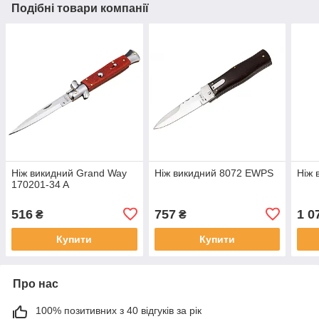
Подібні товари компанії
Ніж викидний Grand Way
Ніж викидний 8072 EWPS
Ніж 
170201-34 A
516
757
1 0
₴
₴
Купити
Купити
Про нас
100% позитивних з 40 відгуків за рік