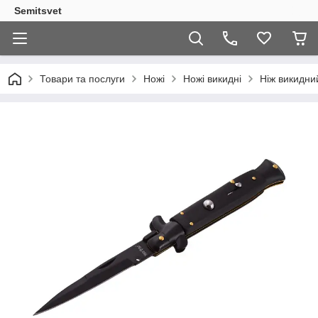
Semitsvet
Товари та послуги
Ножі
Ножі викидні
Ніж викидни