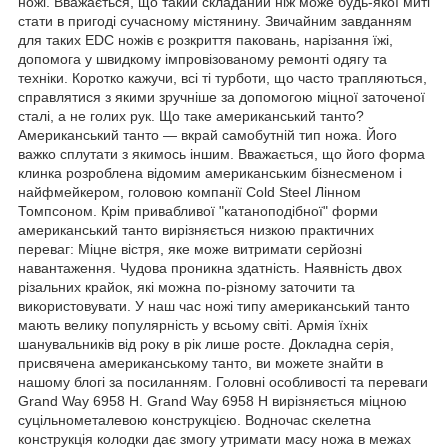
ножі. Вважається, що такий складаний ніж може будь-якої миті
стати в пригоді сучасному містянину. Звичайним завданням
для таких EDC ножів є розкриття паковань, нарізання їжі,
допомога у швидкому імпровізованому ремонті одягу та
техніки. Коротко кажучи, всі ті турботи, що часто трапляються,
справлятися з якими зручніше за допомогою міцної заточеної
сталі, а не голих рук. Що таке американський танто?
Американський танто — вкрай самобутній тип ножа. Його
важко сплутати з якимось іншим. Вважається, що його форма
клинка розроблена відомим американським бізнесменом і
найфмейкером, головою компанії Cold Steel Лінном
Томпсоном. Крім привабливої "катаноподібної" форми
американський танто вирізняється низкою практичних
переваг: Міцне вістря, яке може витримати серйозні
навантаження. Чудова проникна здатність. Наявність двох
різальних крайок, які можна по-різному заточити та
використовувати. У наш час ножі типу американський танто
мають велику популярність у всьому світі. Армія їхніх
шанувальників від року в рік лише росте. Докладна серія,
присвячена американському танто, ви можете знайти в
нашому блогі за посиланням. Головні особливості та переваги
Grand Way 6958 H. Grand Way 6958 H вирізняється міцною
суцільнометалевою конструкцією. Водночас скелетна
конструкція колодки дає змогу утримати масу ножа в межах