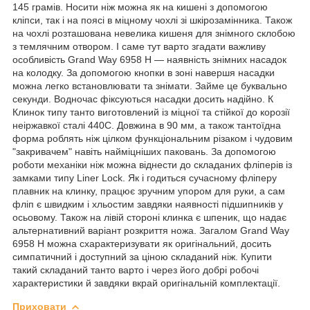
145 грамів. Носити ніж можна як на кишені з допомогою
кліпси, так і на поясі в міцному чохлі зі шкірозамінника. Також
на чохлі розташована невелика кишеня для знімного склобою
з темлячним отвором. І саме тут варто згадати важливу
особливість Grand Way 6958 H — наявність знімних насадок
на колодку. За допомогою кнопки в зоні навершя насадки
можна легко встановлювати та знімати. Займе це буквально
секунди. Водночас фіксуються насадки досить надійно. К
Клинок типу танто виготовлений із міцної та стійкої до корозії
неіржавкої сталі 440С. Довжина в 90 мм, а також тантоїдна
форма роблять ніж цілком функціональним різаком і чудовим
"закривачем" навіть найміцніших паковань. За допомогою
роботи механіки ніж можна віднести до складаних фліперів із
замками типу Liner Lock. Як і годиться сучасному фліперу
плавник на клинку, працює зручним упором для руки, а сам
фліп є швидким і хльостим завдяки наявності підшипників у
осьовому. Також на лівій стороні клинка є шпеник, що надає
альтернативний варіант розкриття ножа. Загалом Grand Way
6958 H можна схарактеризувати як оригінальний, досить
симпатичний і доступний за ціною складаний ніж. Купити
такий складаний танто варто і через його добрі робочі
характеристики й завдяки вкрай оригінальній комплектації.
Приховати