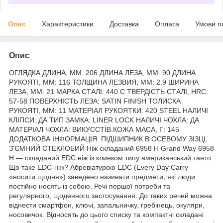
Опис
Характеристики
Доставка
Оплата
Умови п
Опис
ОГЛЯДКА ДЛИНА, ММ: 206 ДЛИНА ЛЕЗА, ММ: 90 ДЛИНА
РУКОЯТІ, ММ: 116 ТОЛЩИНА ЛЕЗВИЯ, ММ: 2.9 ШИРИНА
ЛЕЗА, ММ: 21 МАРКА СТАЛІ: 440 C ТВЕРДІСТЬ СТАЛІ, HRC:
57-58 ПОВЕРХНІСТЬ ЛЕЗА: SATIN FINISH ТОЛИСКА
РУКОЯТІ, ММ: 11 МАТЕРІАЛ РУКОЯТКИ: 420 STEEL НАЛИЧІ
КЛІПСИ: ДА ТИП ЗАМКА: LINER LOCK НАЛИЧІ ЧОХЛА: ДА
МАТЕРІАЛ ЧОХЛА: ВИКУССТІВ.КОЖА МАСА, Г: 145
ДОДАТКОВА ІНФОРМАЦІЯ: ПІДШИПНИК В ОСЕВОМУ ЗІЗЦІ,
З'ЄМНИЙ СТЕКЛОБИЙ Ніж складаний 6958 H Grand Way 6958
H — складаний EDC ніж із клинком типу американський танто.
Що таке EDC-ніж? Абревіатурою EDC (Every Day Carry —
«носити щодня») заведено називати предмети, які люди
постійно носять із собою. Речі першої потреби та
регулярного, щоденного застосування. До таких речей можна
віднести смартфон, ключі, запальничку, гребінець, окуляри,
носовичок. Відносять до цього списку та компактні складані