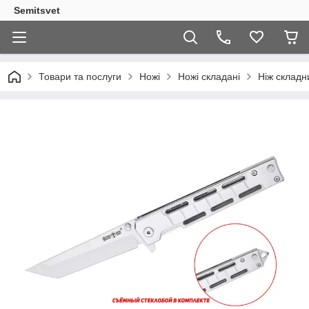
Semitsvet
Товари та послуги
Ножі
Ножі складані
Ніж складн