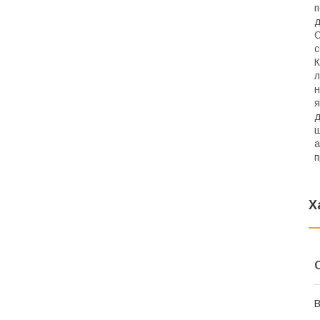
п
д
С
с
К
л
н
я
д
ш
а
п
Х
В