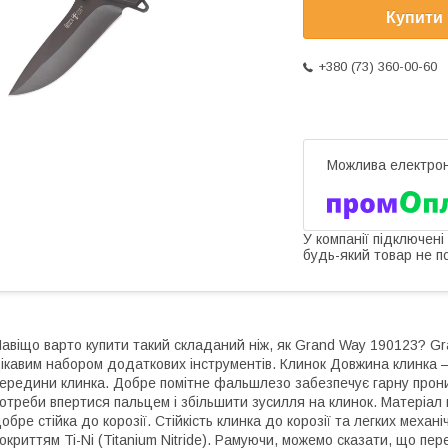
Купити
+380 (73) 360-00-60
У компанії підключені
будь-який товар не п
авіщо варто купити такий складаний ніж, як Grand Way 190123? G
ікавим набором додаткових інструментів. Клинок Довжина клинка — 
ередини клинка. Добре помітне фальшлезо забезпечує гарну проник
отреби впертися пальцем і збільшити зусилля на клинок. Матеріал 
обре стійка до корозії. Стійкість клинка до корозії та легких ме
окриттям Ti-Ni (Titanium Nitride). Рамуючи, можемо сказати, що пе