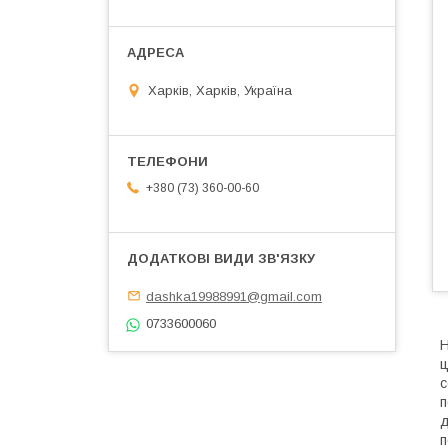
Харків, Харків, Україна
+380 (73) 360-00-60
dashka19988991@gmail.com
0733600060
Н
ц
с
п
д
п