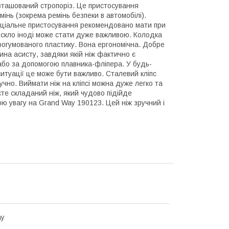
зташований стропоріз. Це пристосування
інь (зокрема ремінь безпеки в автомобілі).
пеціальне пристосування рекомендовано мати при
 скло іноді може стати дуже важливою. Колодка
рогумованого пластику. Вона ергономічна. Добре
ина асисту, завдяки якій ніж фактично є
або за допомогою плавника-фліпера. У будь-
ситуації це може бути важливо. Сталевий кліпс
учно. Виймати ніж на кліпсі можна дуже легко та
те складаний ніж, який чудово підійде
ою увагу на Grand Way 190123. Цей ніж зручний і
ay