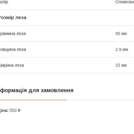
олір
Оливков
Розмір леза
овжина леза
90 мм
овщина леза
2.9 мм
ирина леза
32 мм
нформація для замовлення
іна:
550 ₴