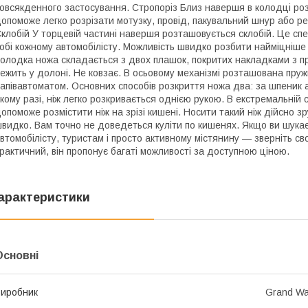
овсякденного застосування. Стропоріз Близ навершя в колодці ро
опоможе легко розрізати мотузку, провід, пакувальний шнур або рем
клобій У торцевій частині навершя розташовується склобій. Це с
обі кожному автомобілісту. Можливість швидко розбити найміцніше
олодка ножа складається з двох плашок, покритих накладками з п
ежить у долоні. Не ковзає. В осьовому механізмі розташована пруж
апівавтоматом. Основних способів розкриття ножа два: за шпеник 
кому разі, ніж легко розкривається однією рукою. В екстремальній 
опоможе розмістити ніж на зрізі кишені. Носити такий ніж дійсно зр
видко. Вам точно не доведеться куліти по кишенях. Якщо ви шукає
втомобілісту, туристам і просто активному містянину — зверніть св
рактичний, він пропонує багаті можливості за доступною ціною.
арактеристики
Основні
иробник
Grand W