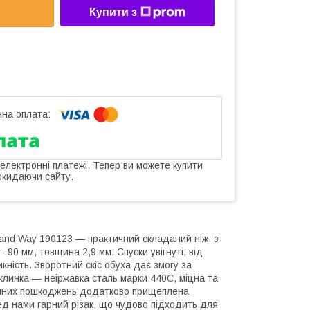
Купити з
 електронні платежі. Тепер ви можете купити
окидаючи сайту.
rand Way 190123 — практичний складаний ніж, з
90 мм, товщина 2,9 мм. Спуски увігнуті, від
ність. Зворотний скіс обуха дає змогу за
клинка — неіржавка сталь марки 440С, міцна та
ханічних пошкоджень додатково прищеплена
ред нами гарний різак, що чудово підходить для