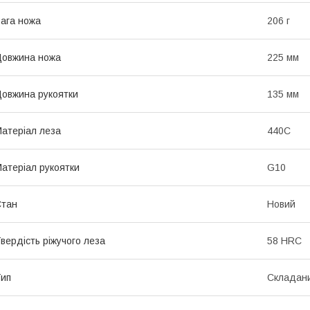
ага ножа
206 г
овжина ножа
225 мм
овжина рукоятки
135 мм
атеріал леза
440C
атеріал рукоятки
G10
Стан
Новий
вердість ріжучого леза
58 HRC
ип
Складан