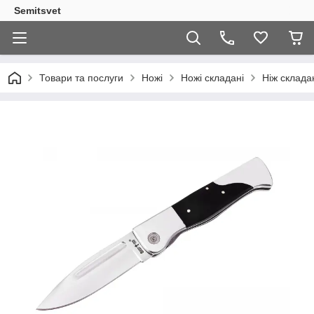
Semitsvet
Товари та послуги
Ножі
Ножі складані
Ніж склада