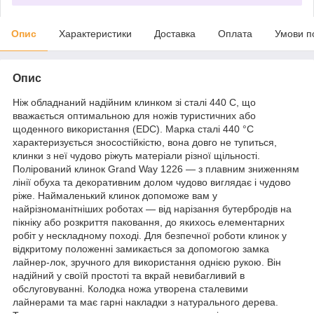
Опис
Характеристики
Доставка
Оплата
Умови п
Опис
Ніж обладнаний надійним клинком зі сталі 440 С, що
вважається оптимальною для ножів туристичних або
щоденного використання (EDC). Марка сталі 440 °C
характеризується зносостійкістю, вона довго не тупиться,
клинки з неї чудово ріжуть матеріали різної щільності.
Полірований клинок Grand Way 1226 — з плавним зниженням
лінії обуха та декоративним долом чудово виглядає і чудово
ріже. Наймаленький клинок допоможе вам у
найрізноманітніших роботах — від нарізання бутербродів на
пікніку або розкриття паковання, до якихось елементарних
робіт у нескладному поході. Для безпечної роботи клинок у
відкритому положенні замикається за допомогою замка
лайнер-лок, зручного для використання однією рукою. Він
надійний у своїй простоті та вкрай невибагливий в
обслуговуванні. Колодка ножа утворена сталевими
лайнерами та має гарні накладки з натурального дерева.