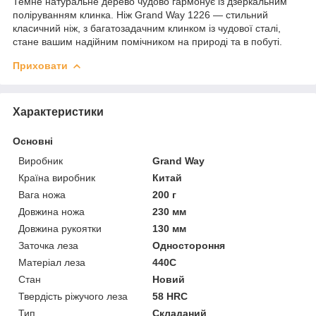
Темне натуральне дерево чудово гармонує із дзеркальним
поліруванням клинка. Ніж Grand Way 1226 — стильний
класичний ніж, з багатозадачним клинком із чудової сталі,
стане вашим надійним помічником на природі та в побуті.
Приховати
Характеристики
Основні
Виробник
Grand Way
Країна виробник
Китай
Вага ножа
200 г
Довжина ножа
230 мм
Довжина рукоятки
130 мм
Заточка леза
Одностороння
Матеріал леза
440C
Стан
Новий
Твердість ріжучого леза
58 HRC
Тип
Складаний