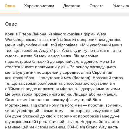
Опис
Характеристики
Доставка
Оплата
Умови п
Опис
Коли в Пітера Лайона, керівного фахівця фірми Weta
Workshop, цікавляться, який із безлічі створених ним для кіно
мечів найулюбленіший, той відповідає: «Мій улюблений меч з
тих, що я зробив, Анду ⁇ ріл. Але в сутичку не на життя, а на
смерть, я взяв би меч мандрівника. Він за своїми
параметрами близький до європейського довгого меча 15
століття й дуже практичний у дії.» За основу вигляду цього
меча був узятий поширений у середньовічній Європі тип
клинкової зброї — полуторний меч (бастард). Названий так за
те, що за своїми розмірами та способом застосування він
обіймав середнє положення між одно- і дворучними мечами.
Це була зброя професійного воїна. Лицаря або найманця.
Саме таким і постає на початку фільму герой Вігго
Мортенсена. Під стати йому та його меч — простий, зручний,
чисто утилітарний. І саме тому — по-справжньому красивий.
Він дуже близький до своїх історичних прообразів і має дуже
функціональний і реалістичний вигляд. Недарма його автор
називає цей меч своїм коханим. 034-С від Grand Way дасть