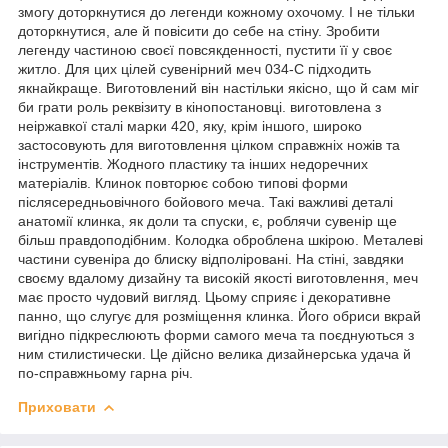
змогу доторкнутися до легенди кожному охочому. І не тільки
доторкнутися, але й повісити до себе на стіну. Зробити
легенду частиною своєї повсякденності, пустити її у своє
житло. Для цих цілей сувенірний меч 034-С підходить
якнайкраще. Виготовлений він настільки якісно, що й сам міг
би грати роль реквізиту в кінопостановці. виготовлена з
неіржавкої сталі марки 420, яку, крім іншого, широко
застосовують для виготовлення цілком справжніх ножів та
інструментів. Жодного пластику та інших недоречних
матеріалів. Клинок повторює собою типові форми
післясередньовічного бойового меча. Такі важливі деталі
анатомії клинка, як доли та спуски, є, роблячи сувенір ще
більш правдоподібним. Колодка оброблена шкірою. Металеві
частини сувеніра до блиску відполіровані. На стіні, завдяки
своєму вдалому дизайну та високій якості виготовлення, меч
має просто чудовий вигляд. Цьому сприяє і декоративне
панно, що слугує для розміщення клинка. Його обриси вкрай
вигідно підкреслюють форми самого меча та поєднуються з
ним стилистически. Це дійсно велика дизайнерська удача й
по-справжньому гарна річ.
Приховати