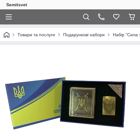
Semitsvet
Товари та послуги
Подарункові набори
Набір "Сила 