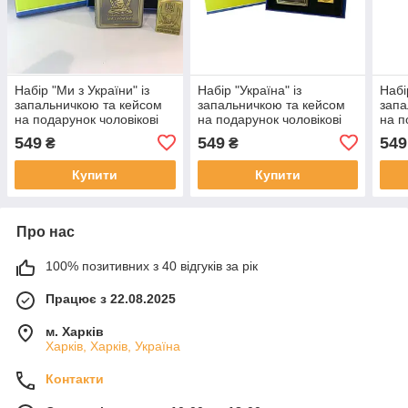
Набір "Ми з України" із
Набір "Україна" із
Набі
запальничкою та кейсом
запальничкою та кейсом
запа
на подарунок чоловікові
на подарунок чоловікові
на п
549
549
549
₴
₴
Купити
Купити
Про нас
100% позитивних з 40 відгуків за рік
Працює з 22.08.2025
м. Харків
Харків, Харків, Україна
Контакти