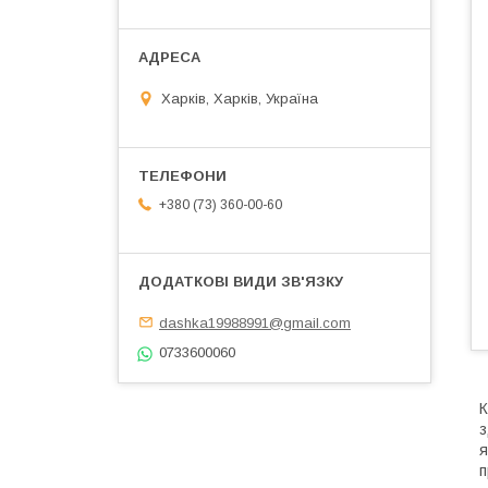
Харків, Харків, Україна
+380 (73) 360-00-60
dashka19988991@gmail.com
0733600060
К
з
я
п