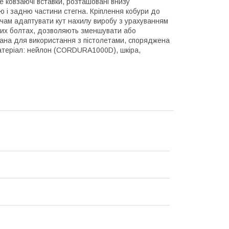
е ковзаючі вставки, розташовані внизу
 і задню частини стегна. Кріплення кобури до
чам адаптувати кут нахилу виробу з урахуванням
кних болтах, дозволяють зменшувати або
вана для використання з пістолетами, споряджена
Матеріал: нейлон (CORDURA1000D), шкіра,