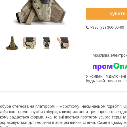
Купити
+380 (73) 360-00-60
У компанії підключені
будь-який товар не п
обура стегнова на платформі – жорсткому, несмінаємом “хребті”. О
дійснює термін служби кобури, є використання тришарового сендв
кому задається форма, яка не змінюється протягом усього терміну
рораховується для носіння в зоні осі шийки стегна. Саме в цьому 