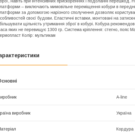
брої, навіть при інтенсивних прискореннях і подоланні перешкод. Н
латформи – виключають мимовільне переміщення кобури в передню
латформи за допомогою нарізного сполучення дозволяє користува
собливостей своєї будови. Еластичні вставки, монтовані на затис
більшувати щільність утримання зброї в кобурі. Кобура рекомендо
аса яких не перевищує 1300 гр. Система кріплення: стегно, пояс 
ермопласт Колір: мультикам
арактеристики
Основні
иробник
A-line
раїна виробник
Україна
атеріал
Кордура