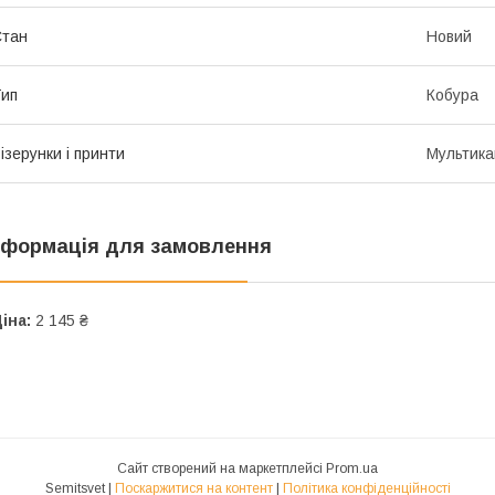
Стан
Новий
ип
Кобура
ізерунки і принти
Мультик
нформація для замовлення
іна:
2 145 ₴
Сайт створений на маркетплейсі
Prom.ua
Semitsvet |
Поскаржитися на контент
|
Політика конфіденційності