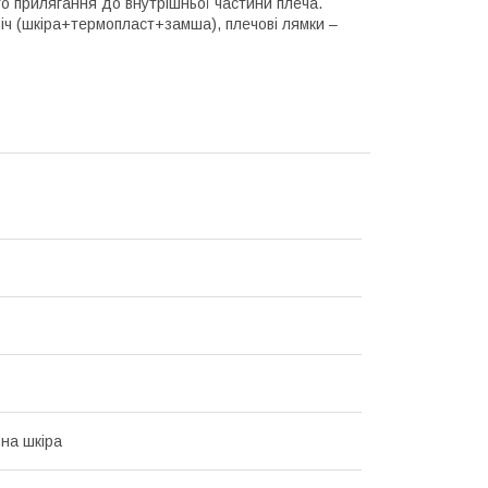
го прилягання до внутрішньої частини плеча.
віч (шкіра+термопласт+замша), плечові лямки –
на шкіра