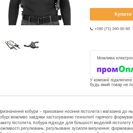
Купити
+380 (73) 360-00-60
У компанії підключені
будь-який товар не п
ризначення кобури – приховане носіння пістолета і магазина до нь
обурі можливо завдяки застосуванню технології гарячого формува
акету пістолета. Кобура підходе для більшості моделей пістолету 
ожливості регулювань; регульоване зусилля вилучення; формована