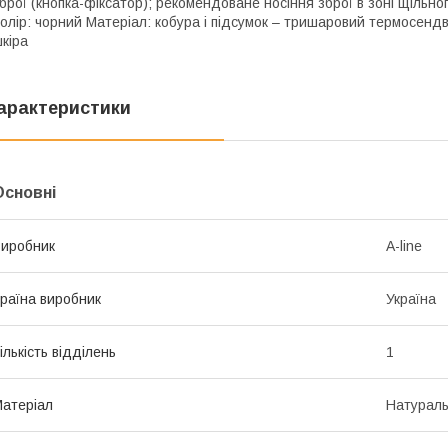
брої (кнопка-фіксатор); рекомендоване носіння зброї в зоні щільно
олір: чорний Матеріал: кобура і підсумок – тришаровий термосенд
кіра
арактеристики
Основні
иробник
A-line
раїна виробник
Україна
ількість відділень
1
атеріал
Натураль