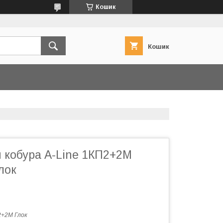
Кошик
Кошик
 кобура A-Line 1КП2+2М
лок
+2М Глок