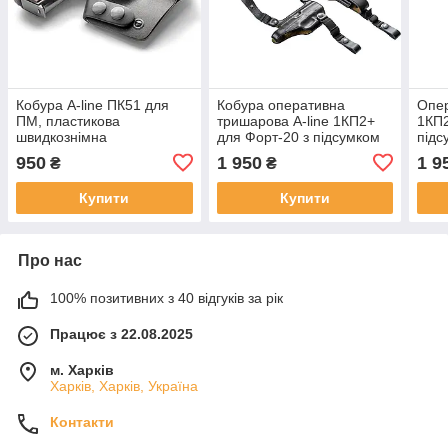
Кобура A-line ПК51 для
Кобура оперативна
Опер
ПМ, пластикова
тришарова A-line 1КП2+
1КП2
швидкознімна
для Форт-20 з підсумком
підс
під магазин
950
1 950
1 9
₴
₴
Купити
Купити
Про нас
100% позитивних з 40 відгуків за рік
Працює з 22.08.2025
м. Харків
Харків, Харків, Україна
Контакти