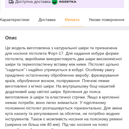
Доступна доставка
Характеристики
Доставка
Оплата
Умови повернення
Опис
Ця модель виготовлена з натуральної шкіри та призначена
для носіння пістолета Форт-17. Для надання кобури форми
пістолета, виробники використовують два шари високоякісної
шкіри та термопластичну вставку між ними. Пістолет щільно
"садиться" і надійно утримується в кобурі. Особливу увагу
приділено остаточному обробленню виробу: фрезерування
країв, оброблення воском, полірування. Плечові лямки
виготовлені з м'якої шкіри. На внутрішньому боці нашитий
додатковий шар світлої шкіри. Кріплення до пояса
виготовлене зі шкіри та еластичної стрічки. Якщо в кріпленні
немає потреби, воно легко знімається. У підплічному
положенні пістолет розташовується горизонтально. Для зміни
кута нахилу та регулювання за обсягом, не потрібно жодних
інструментів. Також є можливість носіння на поясному ремені
(ширина не більш ніж 40 мм). Під час носіння на поясі