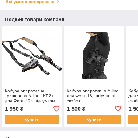
Всі умови повернення
Подібні товари компанії
Кобура оперативна
Кобура оперативна A-line
Кобу
тришарова A-line 1КП2+
для Форт-18, шкіряна зі
для 
для Форт-20 з підсумком
скобою
ско
під магазин
1 950
1 500
1 5
₴
₴
Купити
Купити