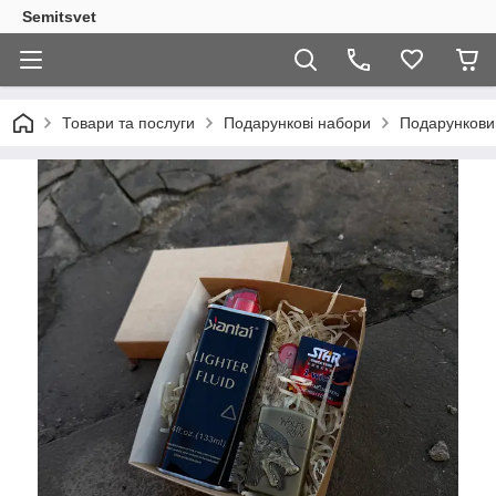
Semitsvet
Товари та послуги
Подарункові набори
Подарункови