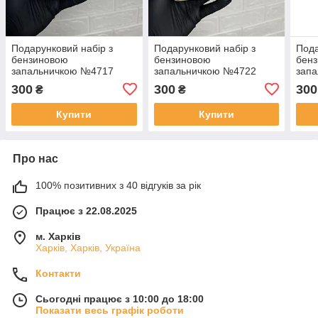
Подарунковий набір з
Подарунковий набір з
Пода
бензиновою
бензиновою
бен
запальничкою №4717
запальничкою №4722
зап
300
300
300
₴
₴
Купити
Купити
Про нас
100% позитивних з 40 відгуків за рік
Працює з 22.08.2025
м. Харків
Харків, Харків, Україна
Контакти
Сьогодні працює з 10:00 до 18:00
Показати весь графік роботи