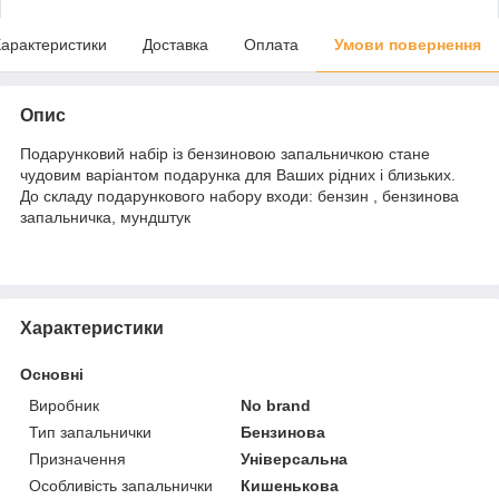
арактеристики
Доставка
Оплата
Умови повернення
Опис
Подарунковий набір із бензиновою запальничкою стане
чудовим варіантом подарунка для Ваших рідних і близьких.
До складу подарункового набору входи: бензин , бензинова
запальничка, мундштук
Характеристики
Основні
Виробник
No brand
Тип запальнички
Бензинова
Призначення
Універсальна
Особливість запальнички
Кишенькова