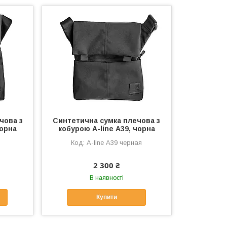
чова з
Синтетична сумка плечова з
чорна
кобурою A-line А39, чорна
A-line А39 черная
2 300 ₴
В наявності
Купити