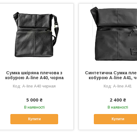
Сумка шкіряна плечова з
Синтетична Сумка пле
кобурою A-line А40, чорна
кобурою A-line А41, 
A-line А40 черная
A-line А41
5 000 ₴
2 400 ₴
В наявності
В наявності
Купити
Купити